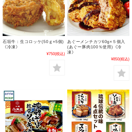
石垣牛：生コロッケ(50ｇ×5個)
あぐーメンチカツ60g×５個入
《冷凍》
(あぐー豚肉100％使用)《冷
凍》
¥750
(税込)
¥850
(税込)