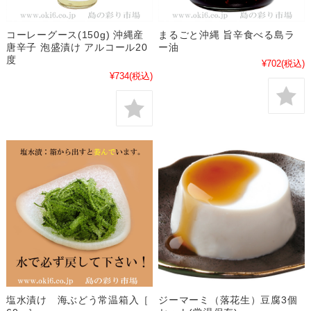
コーレーグース(150g) 沖縄産
まるごと沖縄 旨辛食べる島ラ
唐辛子 泡盛漬け アルコール20
ー油
度
¥702
(税込)
¥734
(税込)
塩水漬け 海ぶどう常温箱入［
ジーマーミ（落花生）豆腐3個