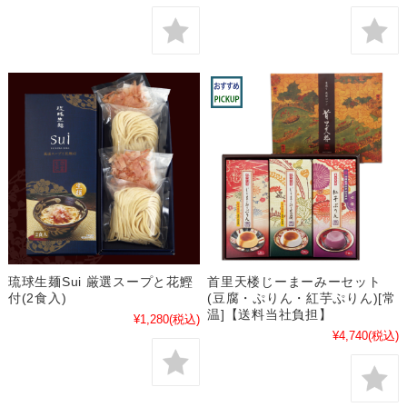
琉球生麺Sui 厳選スープと花鰹
首里天楼じーまーみーセット
付(2食入)
(豆腐・ぷりん・紅芋ぷりん)[常
温]【送料当社負担】
¥1,280
(税込)
¥4,740
(税込)