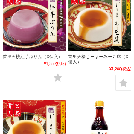
首里天楼紅芋ぷりん（3個入）
首里天楼じーまーみー豆腐（3
個入）
¥1,350
(税込)
¥1,200
(税込)