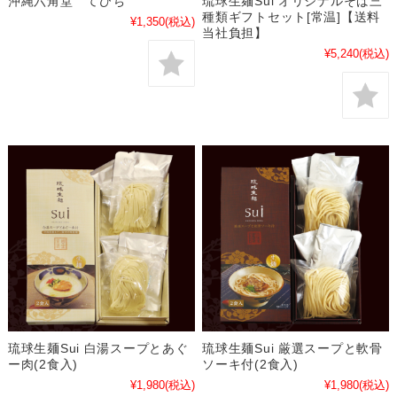
沖縄六角堂 てびち
琉球生麺Sui オリジナルそば三
種類ギフトセット[常温]【送料
¥1,350
(税込)
当社負担】
¥5,240
(税込)
琉球生麺Sui 白湯スープとあぐ
琉球生麺Sui 厳選スープと軟骨
ー肉(2食入)
ソーキ付(2食入)
¥1,980
(税込)
¥1,980
(税込)