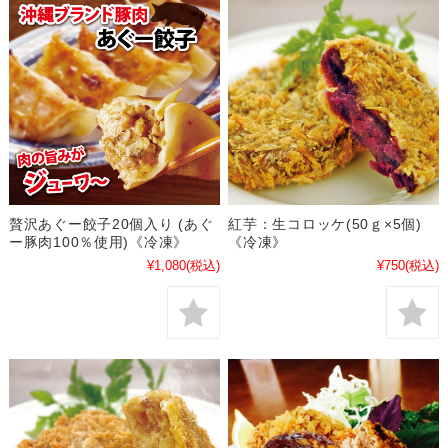
贅沢あぐー餃子20個入り (あぐ
紅芋：生コロッケ(50ｇ×5個)
ー豚肉100％使用)《冷凍》
《冷凍》
¥1,080
(税込)
¥750
(税込)