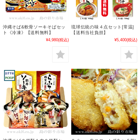
沖縄そば&軟骨ソーキそばセッ
琉球伝統の味４点セット[常温]
ト《冷凍》【送料無料】
【送料当社負担】
¥4,980
(税込)
¥5,400
(税込)