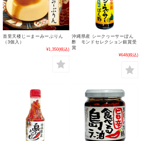
首里天楼じーまーみーぷりん
沖縄県産 シークヮーサーぽん
（3個入）
酢 モンドセレクション銀賞受
賞
¥1,350
(税込)
¥648
(税込)