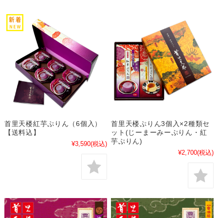
首里天楼紅芋ぷりん（6個入）
首里天楼ぷりん3個入×2種類セ
【送料込】
ット(じーまーみーぷりん・紅
芋ぷりん)
¥3,590
(税込)
¥2,700
(税込)