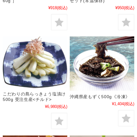
60g ］
セット(常温保存)
¥918
(税込)
¥950
(税込)
こだわりの島らっきょう塩漬け
沖縄県産もずく500g《冷凍》
500g 受注生産<チルド>
¥1,404
(税込)
¥6,980
(税込)