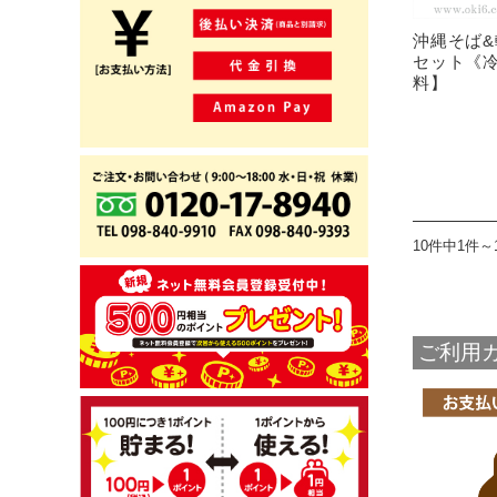
沖縄そば
セット《
料】
10件中1件～
ご利用ガ