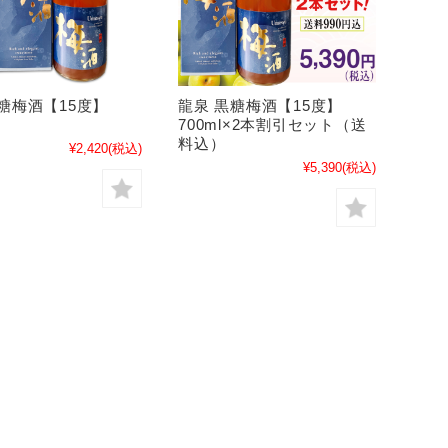
糖梅酒【15度】
龍泉 黒糖梅酒【15度】
700ml×2本割引セット（送
料込）
¥2,420
(税込)
¥5,390
(税込)