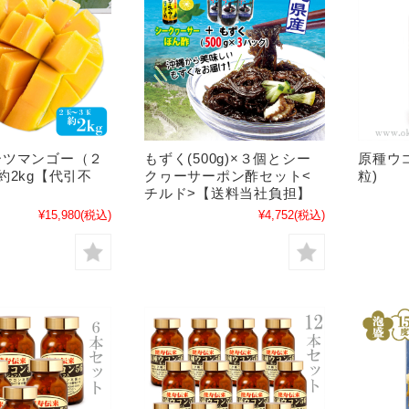
ーツマンゴー（２
もずく(500g)×３個とシー
原種ウコ
約2kg【代引不
クヮーサーポン酢セット<
粒)
チルド>【送料当社負担】
¥15,980
(税込)
¥4,752
(税込)