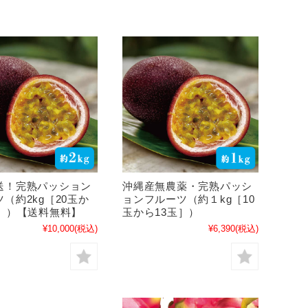
送！完熟パッション
沖縄産無農薬・完熟パッシ
（約2kg［20玉か
ョンフルーツ（約１kg［10
玉］）【送料無料】
玉から13玉］）
¥10,000
(税込)
¥6,390
(税込)