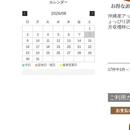
2026/08
沖縄産アッ
ょっぴり訳
日
月
火
水
木
金
土
月収穫時
1
2
3
4
5
6
7
8
9
10
11
12
13
14
15
16
17
18
19
20
21
22
23
24
25
26
27
28
29
30
31
■
■
■
今日
定休日・祝日
振替営業日
17件中1件～
ご利用ガ