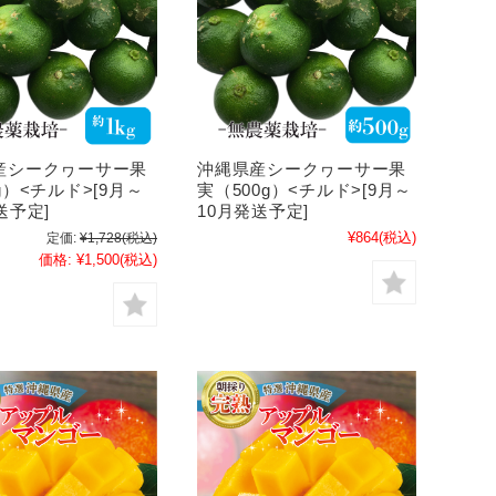
産シークヮーサー果
沖縄県産シークヮーサー果
g）<チルド>[9月～
実（500g）<チルド>[9月～
送予定]
10月発送予定]
¥864
(税込)
定価:
¥1,728
(税込)
価格:
¥1,500
(税込)