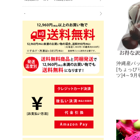
-
沖縄産パ
[ちょっぴ
ツ]4～9