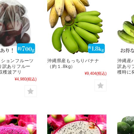
ッションフルーツ
沖縄県産もっちりバナナ
沖縄産
り訳ありフルー
（約１.8kg）
訳ありフ
月収穫波アリ
穫時に
¥9,404
(税込)
¥4,980
(税込)