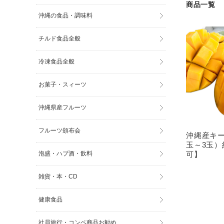
商品一覧
沖縄の食品・調味料
チルド食品全般
冷凍食品全般
お菓子・スィーツ
沖縄県産フルーツ
フルーツ頒布会
沖縄産キ
玉～3玉）
泡盛・ハブ酒・飲料
可】
雑貨・本・CD
健康食品
社員旅行・コンペ商品お勧め