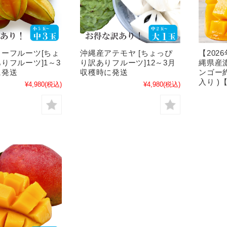
ーフルーツ[ちょ
沖縄産アテモヤ [ちょっぴ
【202
りフルーツ]1～3
り訳ありフルーツ]12～3月
縄県産
に発送
収穫時に発送
ンゴー約
入り )
¥4,980
(税込)
¥4,980
(税込)