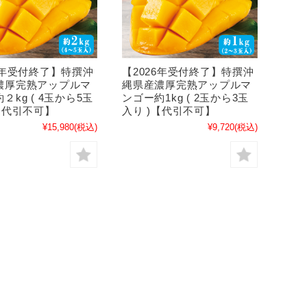
6年受付終了】特撰沖
【2026年受付終了】特撰沖
濃厚完熟アップルマ
縄県産濃厚完熟アップルマ
２kg ( 4玉から5玉
ンゴー約1kg ( 2玉から3玉
【代引不可】
入り )【代引不可】
¥15,980
(税込)
¥9,720
(税込)