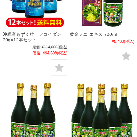
沖縄産もずく粒 フコイダン
黄金ノニ エキス 720ml
70g×12本セット
¥5,400
(税込)
定価:
¥114,000
(税込)
価格:
¥94,608
(税込)