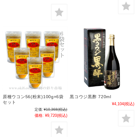
原種ウコン56(粉末)100g×6袋
黒コウジ黒酢 720ml
セット
¥4,104
(税込)
定価:
¥10,368
(税込)
価格:
¥9,720
(税込)