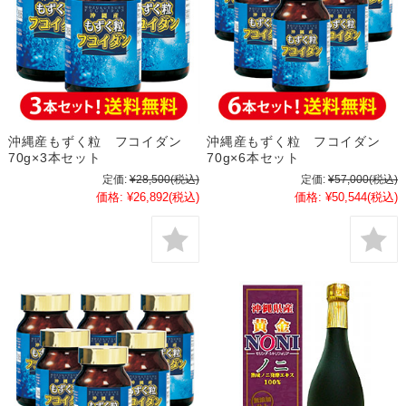
沖縄産もずく粒 フコイダン
沖縄産もずく粒 フコイダン
70g×3本セット
70g×6本セット
定価:
¥28,500
(税込)
定価:
¥57,000
(税込)
価格:
¥26,892
(税込)
価格:
¥50,544
(税込)