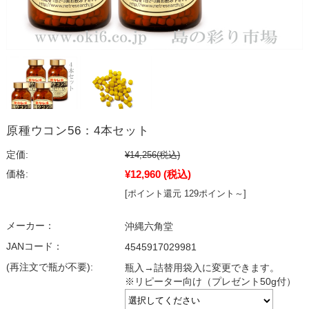
原種ウコン56：4本セット
定価:
¥14,256
(税込)
¥12,960
(税込)
価格:
[ポイント還元 129ポイント～]
メーカー：
沖縄六角堂
JANコード：
4545917029981
(再注文で瓶が不要):
瓶入→詰替用袋入に変更できます。
※リピーター向け（プレゼント50g付）