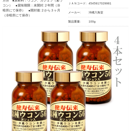
月分 ●原材料：ウコン、ガジュツ（紫ウ
ＪＡＮコード:
4545917029981
コン） ●賞味期限：未開封:２年間（冷
暗所にて保存） ●開封後:２から３ヶ月
メーカー:
沖縄六角堂
（冷暗所にて保存）
製品重量:
100g