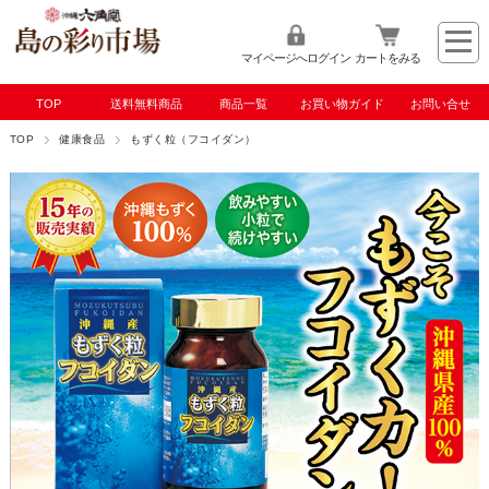
マイページへログイン
カートをみる
TOP
送料無料商品
商品一覧
お買い物ガイド
お問い合せ
TOP
健康食品
もずく粒（フコイダン）