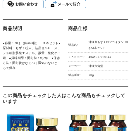
商品説明
商品仕様
沖縄産もずく粒フコイダン 70
●容量：70ｇ（約463粒） ３本セット●
製品名:
原材料：もずく粉末、結晶セルロース、
g×3本セット
ショ糖脂肪酸エステル、微量二酸化ケイ
ＪＡＮコード:
4545917030147
素 ●賞味期限：開封前：約2年 ●保存
方法：開封後はなるべく湿気のないとこ
メーカー:
沖縄六角堂
ろで保存
製品重量:
70g
この商品をチェックした人はこんな商品もチェックして
います