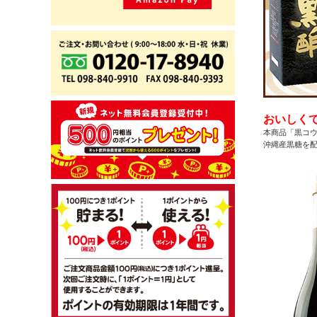
おいしく
本商品「黒コ
沖縄産黒糖を