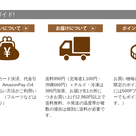
イド!
カード決済、代金引
送料990円（北海道1,100円・
お買い物毎
mazonPay の4
沖縄660円）＋チルド・冷凍は
限定のポイ
払い方法がご利用い
385円加算。お届け先1カ所に
には500
。（フルーツなどは
つきお買い上げ12,960円以上で
ーでもポイ
リ）
送料無料。※発送の温度帯が複
す。）
数の場合は個別に送料が必要で
す。