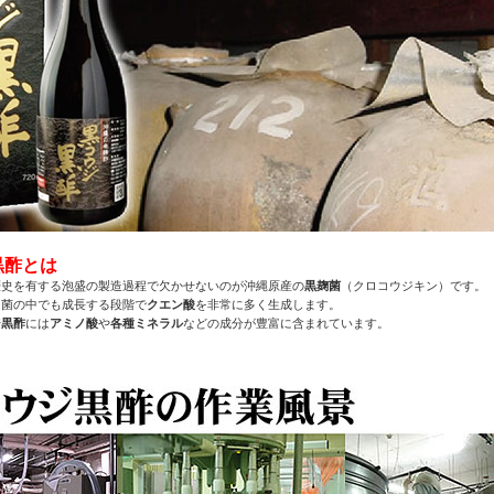
黒酢とは
歴史を有する泡盛の製造過程で欠かせないのが沖縄原産の
黒麹菌
（クロコウジキン）です。
ジ菌の中でも成長する段階で
クエン酸
を非常に多く生成します。
ジ黒酢
には
アミノ酸
や
各種ミネラル
などの成分が豊富に含まれています。