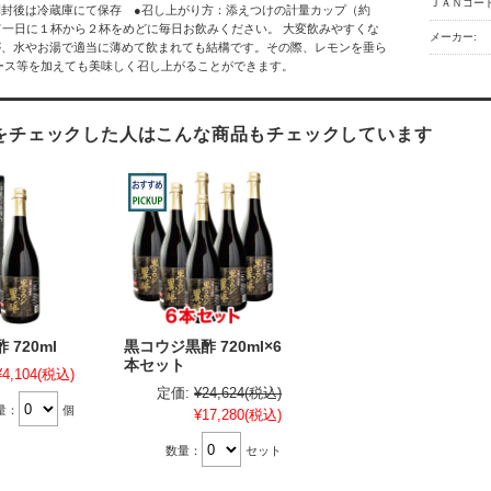
ＪＡＮコード
開封後は冷蔵庫にて保存 ●召し上がり方：添えつけの計量カップ（約
って一日に１杯から２杯をめどに毎日お飲みください。 大変飲みやすくな
メーカー:
が、水やお湯で適当に薄めて飲まれても結構です。その際、レモンを垂ら
ース等を加えても美味しく召し上がることができます。
をチェックした人はこんな商品もチェックしています
720ml
黒コウジ黒酢 720ml×6
本セット
¥4,104
(税込)
定価:
¥24,624
(税込)
量：
個
¥17,280
(税込)
数量：
セット