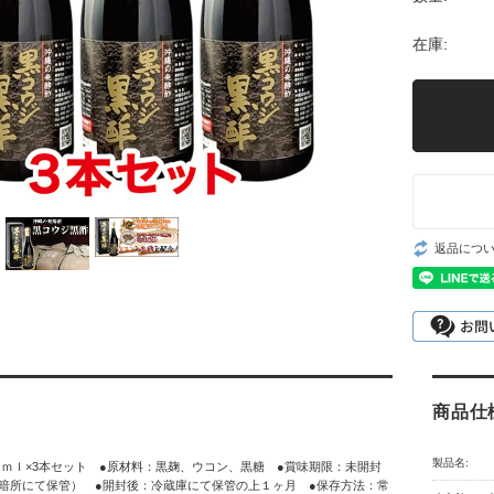
在庫:
返品につ
商品仕
製品名:
ｍｌ×3本セット ●原材料：黒麹、ウコン、黒糖 ●賞味期限：未開封
（冷暗所にて保管） ●開封後：冷蔵庫にて保管の上１ヶ月 ●保存方法：常