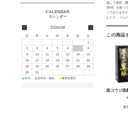
温にて保存。
30ml）を使
っております
したり、 ジュ
2026/08
この商品
日
月
火
水
木
金
土
1
2
3
4
5
6
7
8
9
10
11
12
13
14
15
16
17
18
19
20
21
22
23
24
25
26
27
28
29
30
31
■
■
■
今日
定休日・祝日
振替営業日
黒コウジ黒酢 
数