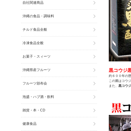
自社関連商品
沖縄の食品・調味料
チルド食品全般
冷凍食品全般
お菓子・スィーツ
沖縄県産フルーツ
黒コウジ
約６００年の
この菌はコウ
フルーツ頒布会
また、
黒コウ
泡盛・ハブ酒・飲料
雑貨・本・CD
健康食品