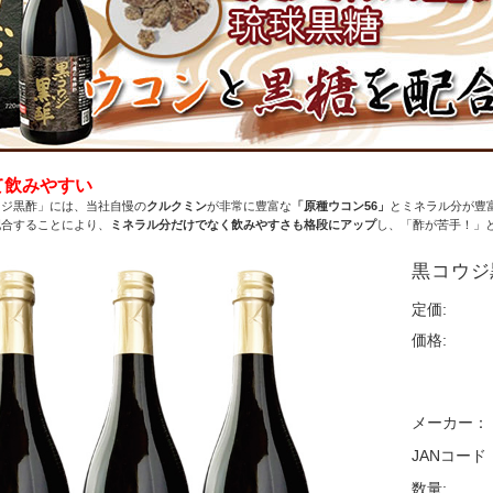
て飲みやすい
ウジ黒酢」には、当社自慢の
クルクミン
が非常に豊富な
「原種ウコン56」
とミネラル分が豊
配合することにより、
ミネラル分だけでなく飲みやすさも格段にアップ
し、「酢が苦手！」
黒コウジ黒
定価:
価格:
メーカー：
JANコード
数量: