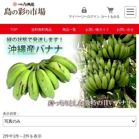
マイページへログイン
カートをみる
TOP
送料無料商品
商品一覧
お買い物ガイド
お問い合せ
TOP
沖縄県産フルーツ
沖縄県産バナナ
表示切替：
2件中1件～2件を表示