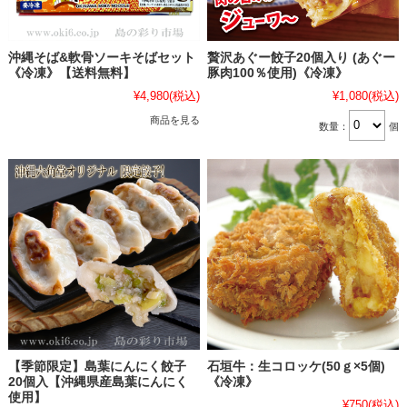
沖縄そば&軟骨ソーキそばセット
贅沢あぐー餃子20個入り (あぐー
《冷凍》【送料無料】
豚肉100％使用)《冷凍》
¥4,980
(税込)
¥1,080
(税込)
商品を見る
数量：
個
【季節限定】島葉にんにく餃子
石垣牛：生コロッケ(50ｇ×5個)
20個入【沖縄県産島葉にんにく
《冷凍》
使用】
¥750
(税込)