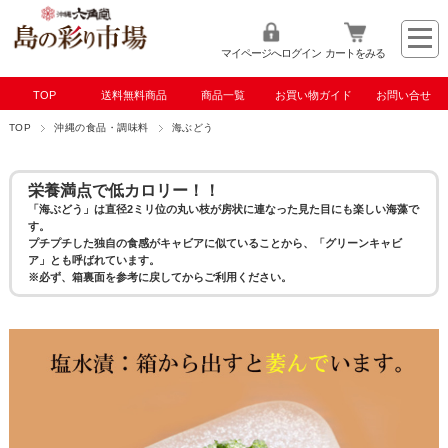
マイページへログイン
カートをみる
TOP
送料無料商品
商品一覧
お買い物ガイド
お問い合せ
TOP
沖縄の食品・調味料
海ぶどう
栄養満点で低カロリー！！
「海ぶどう」は直径2ミリ位の丸い枝が房状に連なった見た目にも楽しい海藻で
す。
プチプチした独自の食感がキャビアに似ていることから、「グリーンキャビ
ア」とも呼ばれています。
※必ず、箱裏面を参考に戻してからご利用ください。