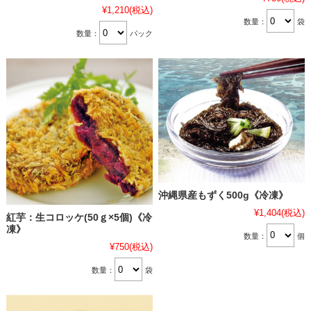
¥1,210
(税込)
数量：
袋
数量：
パック
沖縄県産もずく500g《冷凍》
¥1,404
(税込)
紅芋：生コロッケ(50ｇ×5個)《冷
凍》
数量：
個
¥750
(税込)
数量：
袋