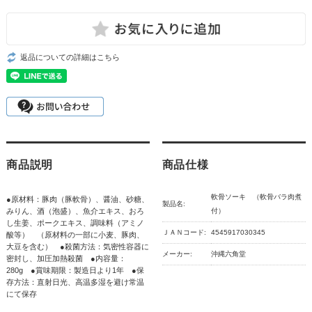
返品についての詳細はこちら
商品説明
商品仕様
軟骨ソーキ （軟骨バラ肉煮
●原材料：豚肉（豚軟骨）、醤油、砂糖、
製品名:
みりん、酒（泡盛）、魚介エキス、おろ
付）
し生姜、ポークエキス、調味料（アミノ
ＪＡＮコード:
4545917030345
酸等） （原材料の一部に小麦、豚肉、
大豆を含む） ●殺菌方法：気密性容器に
メーカー:
沖縄六角堂
密封し、加圧加熱殺菌 ●内容量：
280g ●賞味期限：製造日より1年 ●保
存方法：直射日光、高温多湿を避け常温
にて保存