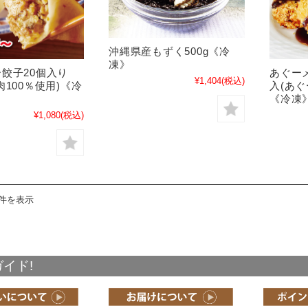
沖縄県産もずく500g《冷
凍》
餃子20個入り
あぐーメ
¥1,404
(税込)
肉100％使用)《冷
入(あぐ
《冷凍
¥1,080
(税込)
7件を表示
イド!