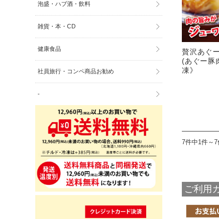
泡盛・ハブ酒・飲料
雑貨・本・CD
健康食品
贅沢あぐー
(あぐー豚
凍》
社員旅行・コンペ商品お勧め
-
7件中1件～
ご利用ガ