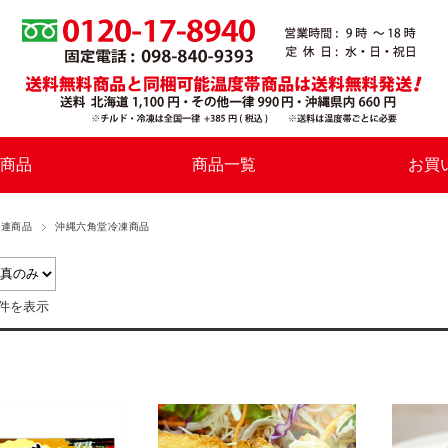
商品
商品一覧
お買
関連商品
沖縄六角堂冷凍商品
7件を表示