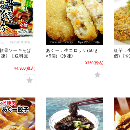
&軟骨ソーキそば
あぐー：生コロッケ(50ｇ
紅芋：生
冷凍》【送料無
×5個)《冷凍》
個)《
¥750
(税込)
¥4,980
(税込)