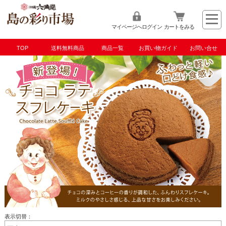
マイページへログイン
カートをみる
TOP
送料無料商品
商品一覧
お買い物ガイド
お問い合せ
TOP
お菓子・スィーツ
《冷凍》ワンダおばさんのお店
表示切替：