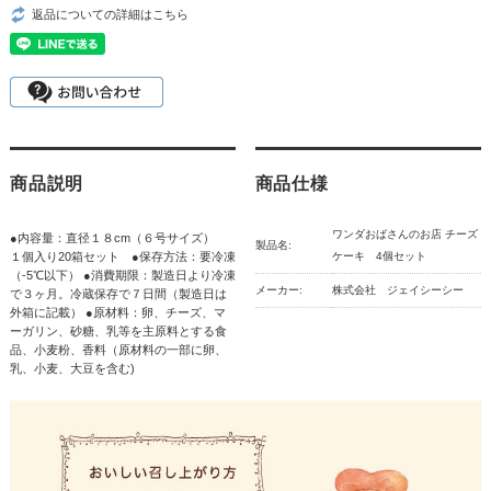
返品についての詳細はこちら
商品説明
商品仕様
ワンダおばさんのお店 チーズ
●内容量：直径１８cm（６号サイズ）
製品名:
１個入り20箱セット ●保存方法：要冷凍
ケーキ 4個セット
（-5℃以下） ●消費期限：製造日より冷凍
メーカー:
株式会社 ジェイシーシー
で３ヶ月。冷蔵保存で７日間（製造日は
外箱に記載） ●原材料：卵、チーズ、マ
ーガリン、砂糖、乳等を主原料とする食
品、小麦粉、香料（原材料の一部に卵、
乳、小麦、大豆を含む)