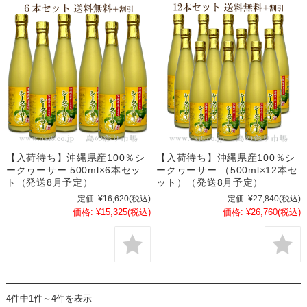
【入荷待ち】沖縄県産100％シ
【入荷待ち】沖縄県産100％シ
ークヮーサー 500ml×6本セッ
ークヮーサー （500ml×12本セ
ト（発送8月予定）
ット）（発送8月予定）
定価:
¥16,620
(税込)
定価:
¥27,840
(税込)
価格:
¥15,325
(税込)
価格:
¥26,760
(税込)
4件中1件～4件を表示