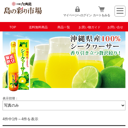
マイページへログイン
カートをみる
TOP
送料無料商品
商品一覧
お買い物ガイド
お問い合せ
TOP
泡盛・ハブ酒・飲料
シークヮーサー
表示切替：
4件中1件～4件を表示