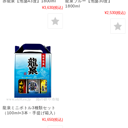
赤龍泉【泡盛43度】1800ml
龍泉ブルー【泡盛30度】
1800ml
¥3,630
(税込)
¥2,530
(税込)
龍泉ミニボトル3種類セット
（100ml×3本・手提げ箱入）
¥1,650
(税込)