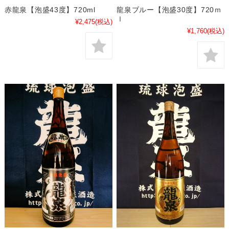
赤龍泉【泡盛43度】720ml
龍泉ブルー【泡盛30度】720ｍ
ｌ
¥2,475
(税込)
¥1,760
(税込)