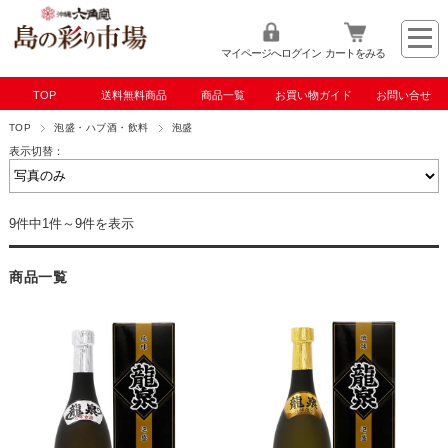
マイページへログイン
カートをみる
TOP
送料無料商品
商品一覧
お買い物ガイド
お問い合せ
TOP
泡盛・ハブ酒・飲料
泡盛
表示切替：
9件中1件～9件を表示
商品一覧