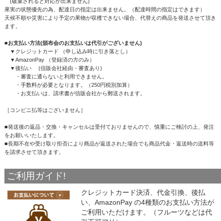
(破棄されると対応が出来ません)
果実の状態優先の為、配達日の指定は出来ません。（配達時間の指定はできます）
天候不順や災害により予定の果物が収穫できない場合、代替えの商品を発送させて頂き
ます。
■お支払い方法(頒布会のお支払いは代引がございません)
▼クレジットカード （申し込み時に引き落とし）
▼AmazonPay （登録済の方のみ）
▼後払い (信販会社経由・審査あり)
・審査に通らないと利用できません。
・手数料が必要となります。（250円税別加算）
・お支払いは、請求書が信販会社から郵送されます。
［コンビニ払等はございません］
■発送後の返品・交換・キャンセルは受付ておりませんので、慎重にご検討の上、発注
をお願いいたします。
■長期不在や受け取り拒否により商品が返送された場合でも商品代金・返送時の送料等
を請求させて頂きます。
ご利用ガイド!
クレジットカード決済、代金引換、後払
い、AmazonPay の4種類のお支払い方法が
ご利用いただけます。（フルーツなどは代