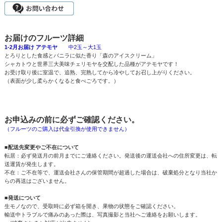
お届けのフルーツ詳細
1-2月お届け アテモヤ
中2玉～大1玉
とろりとした食感とバニラに似た香り「森のアイスクリーム」
シャカトウと世界三大美味チェリモヤを交配した品種がアテモヤです！
お受け取り後に室温で、追熟、完熟してから冷やしてお召し上がりください。
（表面が少し柔らかくなると食べごろです。）
お申込みの前に必ずご確認ください。
（フルーツのご購入は代金引換が使用できません）
■配送先変更やご不在について
転居：必ず発送月の前月までにご連絡ください。発送後の運送会社への住所変更は、転
送運賃が発生します。
不在：ご不在等で、運送会社さんの保管期間が超過した場合は、破棄処分となり当社か
らの再送はございません。
■発送について
生モノなので、受取時に必ず箱を開き、果物の状態をご確認ください。
輸送中トラブルで痛みのあった際は、写真撮影と当社へご連絡をお願いします。