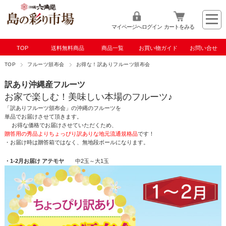
マイページへログイン
カートをみる
TOP
送料無料商品
商品一覧
お買い物ガイド
お問い合せ
TOP
フルーツ頒布会
お得な！訳ありフルーツ頒布会
訳あり沖縄産フルーツ
お家で楽しむ！美味しい本場のフルーツ♪
「訳ありフルーツ頒布会」の沖縄のフルーツを
単品でお届けさせて頂きます。
お得な価格でお届けさせていただくため、
贈答用の秀品よりちょっぴり訳ありな地元流通規格品
です！
・お届け時は贈答箱ではなく、無地段ボールになります。
・1-2月お届け アテモヤ
中2玉～大1玉