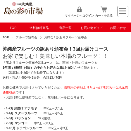
マイページへログイン
カートをみる
TOP
送料無料商品
商品一覧
お買い物ガイド
お問い合せ
TOP
フルーツ頒布会
お得な！訳ありフルーツ頒布会
沖縄産フルーツの訳あり頒布会！3回お届けコース
お家で楽しむ！美味しい本場のフルーツ！！
「訳ありフルーツ頒布会3回コース」は、南国・沖縄のフルーツを
1年間：6種類（6回）の中からお好きな3回お届け
させて頂きます。
（3回目のお届けで自動終了になります）
送料・税込4,490円×3回分 合計13,470円
お得な価格でお届けさせていただくため、
贈答用の秀品よりちょっぴり訳ありな地元流
通規格品
です！
・お届け時は贈答箱ではなく、無地段ボールになります。
・1-2月お届け アテモヤ
中2玉～大1玉
・3-4月 スターフルーツ
中3玉～小5玉
・5-6月 パッション
700g前後
・7-8月 マンゴー
中2玉～大1玉
・9-10月 ドラゴンフルーツ
中2玉～小3玉