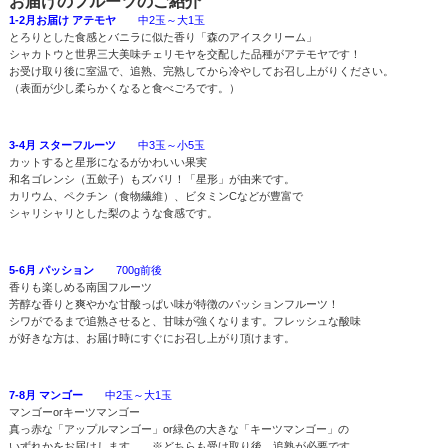
お届けのフルーツのご紹介
1-2月お届け アテモヤ
中2玉～大1玉
とろりとした食感とバニラに似た香り「森のアイスクリーム」
シャカトウと世界三大美味チェリモヤを交配した品種がアテモヤです！
お受け取り後に室温で、追熟、完熟してから冷やしてお召し上がりください。
（表面が少し柔らかくなると食べごろです。）
3-4月 スターフルーツ
中3玉～小5玉
カットすると星形になるがかわいい果実
和名ゴレンシ（五歛子）もズバリ！「星形」が由来です。
カリウム、ペクチン（食物繊維）、ビタミンCなどが豊富で
シャリシャリとした梨のような食感です。
5-6月 パッション
700g前後
香りも楽しめる南国フルーツ
芳醇な香りと爽やかな甘酸っぱい味が特徴のパッションフルーツ！
シワがでるまで追熟させると、甘味が強くなります。フレッシュな酸味
が好きな方は、お届け時にすぐにお召し上がり頂けます。
7-8月 マンゴー
中2玉～大1玉
マンゴーorキーツマンゴー
真っ赤な「アップルマンゴー」or緑色の大きな「キーツマンゴー」の
いずれかをお届けします。 ※どちらも受け取り後、追熟が必要です。