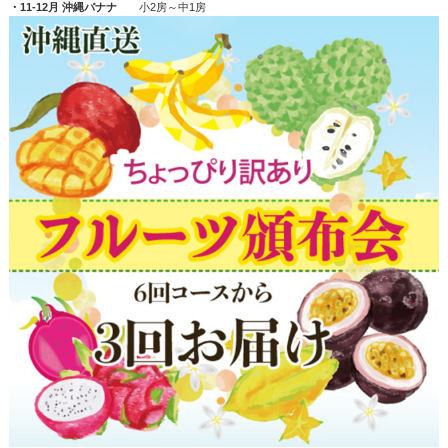
・11-12月 沖縄バナナ
小2房～中1房