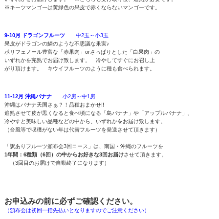
※キーツマンゴーは黄緑色の果皮で赤くならないマンゴーです。
9-10月 ドラゴンフルーツ
中2玉～小3玉
果皮がドラゴンの鱗のような不思議な果実♪
ポリフェノール豊富な「赤果肉」orさっぱりとした「白果肉」の
いずれかを完熟でお届け致します。 冷やしてすぐにお召し上
がり頂けます。 キウイフルーツのように種も食べられます。
11-12月 沖縄バナナ
小2房～中1房
沖縄はバナナ天国さぁ？！品種おまかせ!!
追熟させて皮が黒くなると食べ頃になる「島バナナ」や「アップルバナナ」、
冷やすと美味しい品種などの中から、いずれかをお届け致します。
（台風等で収穫がない年は代替フルーツを発送させて頂きます）
「訳ありフルーツ頒布会3回コース」は、南国・沖縄のフルーツを
1年間：6種類（6回）の中からお好きな3回お届け
させて頂きます。
（3回目のお届けで自動終了になります）
お申込みの前に必ずご確認ください。
（頒布会は初回一括先払いとなりますのでご注意ください）