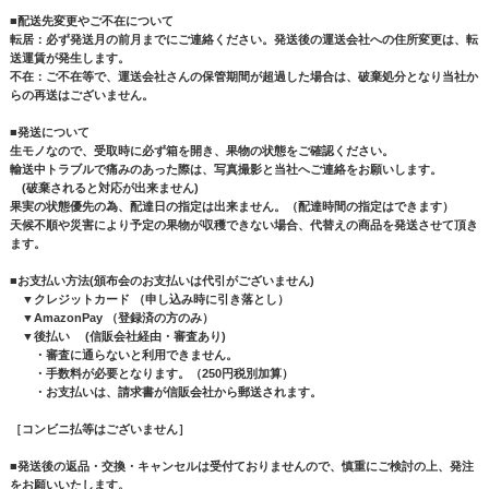
■配送先変更やご不在について
転居：必ず発送月の前月までにご連絡ください。発送後の運送会社への住所変更は、転
送運賃が発生します。
不在：ご不在等で、運送会社さんの保管期間が超過した場合は、破棄処分となり当社か
らの再送はございません。
■発送について
生モノなので、受取時に必ず箱を開き、果物の状態をご確認ください。
輸送中トラブルで痛みのあった際は、写真撮影と当社へご連絡をお願いします。
(破棄されると対応が出来ません)
果実の状態優先の為、配達日の指定は出来ません。（配達時間の指定はできます）
天候不順や災害により予定の果物が収穫できない場合、代替えの商品を発送させて頂き
ます。
■お支払い方法(頒布会のお支払いは代引がございません)
▼クレジットカード （申し込み時に引き落とし）
▼AmazonPay （登録済の方のみ）
▼後払い (信販会社経由・審査あり)
・審査に通らないと利用できません。
・手数料が必要となります。（250円税別加算）
・お支払いは、請求書が信販会社から郵送されます。
［コンビニ払等はございません］
■発送後の返品・交換・キャンセルは受付ておりませんので、慎重にご検討の上、発注
をお願いいたします。