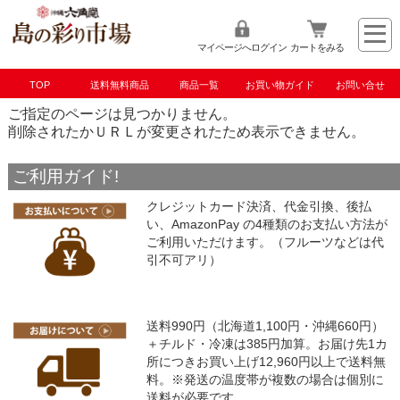
マイページへログイン
カートをみる
TOP
送料無料商品
商品一覧
お買い物ガイド
お問い合せ
ご指定のページは見つかりません。
削除されたかＵＲＬが変更されたため表示できません。
ご利用ガイド!
クレジットカード決済、代金引換、後払
い、AmazonPay の4種類のお支払い方法が
ご利用いただけます。（フルーツなどは代
引不可アリ）
送料990円（北海道1,100円・沖縄660円）
＋チルド・冷凍は385円加算。お届け先1カ
所につきお買い上げ12,960円以上で送料無
料。※発送の温度帯が複数の場合は個別に
送料が必要です。