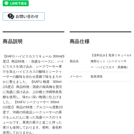
商品説明
商品仕様
【送料込み】龍泉リキュール3
【KAFU ハイビスカスリキュール 300ml(8
度)】 商品特徴：：泡盛をベースに、ハイ
製品名:
種類セット（シークヮーサ
ビスカスを漬け込み、シークワーサー果
ー・ハイビスカス・黒糖梅）
汁を加えハイビスカスの酸味とシークヮ
ーサーの酸味を合わせ黒糖で味をまろや
メーカー:
龍泉酒造
かに整えました。 【KAFU 梅酒 300ml
(15度)】 商品特徴：国産の南高梅を贅沢
に泡盛に漬け込み、上白糖と沖縄県産黒
糖を使用し、味わい深い梅酒に仕上げま
した。 【KAFU シークヮーサー 300ml
(10度)】 商品の特徴：アルコール度数10
度で、沖縄の特産品シークヮーサーの果
汁をふんだんに使った泡盛ベースのリキ
ュールです。果実の果汁と皮ごと搾った
果汁も使用しております。香料、着色料
使用しておりません。