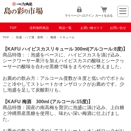
マイページへログイン
カートをみる
TOP
送料無料商品
商品一覧
お買い物ガイド
お問い合せ
TOP
泡盛・ハブ酒・飲料
梅酒・リキュール
【KAFU ハイビスカスリキュール 300ml(アルコール:8度)】
商品特徴：：泡盛をベースに、ハイビスカスを漬け込み、
シークワーサー果汁を加えハイビスカスの酸味とシークヮ
ーサーの酸味を合わせ黒糖で味をまろやかに整えました。
お薦めの飲み方：アルコール度数が８度と低いのでボトル
ごと冷やしてストレートかオンザロックがお薦めです。少
し泡盛を足して炭酸割りも。
【KAFU 梅酒 300ml (アルコール:15度)】
商品特徴：国産の南高梅を贅沢に泡盛に漬け込み、上白糖
と沖縄県産黒糖を使用し、味わい深い梅酒に仕上げまし
た。
お薦めの飲み方：冷やしてストレート・オンザロックがお