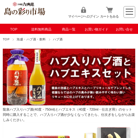
マイページへログイン
カートをみる
TOP
送料無料商品
商品一覧
お買い物ガイド
お問い合せ
TOP
泡盛・ハブ酒・飲料
ハブ酒
龍泉ハブ入りハブ酒(40度・750ml)とハブエキス（40度・720ml・仕次ぎ用）のセット
同時に購入することで、ハブ入りハブ酒が少なくなってきたら、仕次ぎをしながらお楽
しみください。