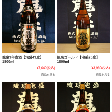
龍泉3年古酒【泡盛43度】
龍泉ゴールド【泡盛25度】
1800ml
1800ml
¥7,040
(税込)
¥3,960
(税込)
商品を見る
商品を見る