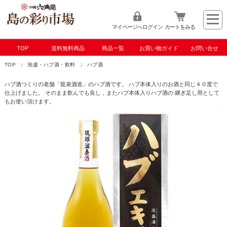
マイページへログイン
カートをみる
TOP
送料無料商品
商品一覧
お買い物ガイド
お問い合せ
TOP
泡盛・ハブ酒・飲料
ハブ酒
ハブ酒つくりの老舗「龍泉酒造」のハブ酒です。 ハブ本体入りのお酒と同じ４０度で
仕上げました。 そのまま飲んでも良し，またハブ本体入りハブ酒の 継ぎ足し用として
もお使い頂けます。