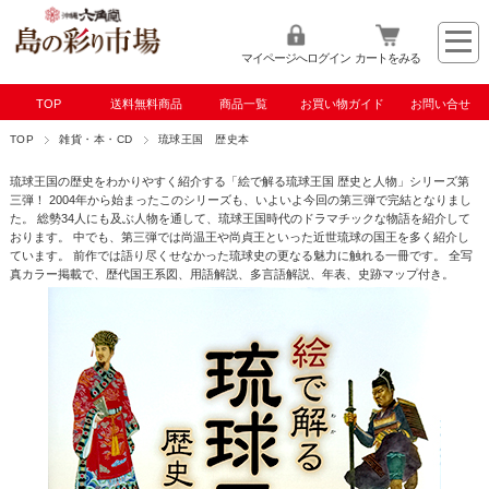
マイページへログイン
カートをみる
TOP
送料無料商品
商品一覧
お買い物ガイド
お問い合せ
TOP
雑貨・本・CD
琉球王国 歴史本
琉球王国の歴史をわかりやすく紹介する「絵で解る琉球王国 歴史と人物」シリーズ第
三弾！ 2004年から始まったこのシリーズも、いよいよ今回の第三弾で完結となりまし
た。 総勢34人にも及ぶ人物を通して、琉球王国時代のドラマチックな物語を紹介して
おります。 中でも、第三弾では尚温王や尚貞王といった近世琉球の国王を多く紹介し
ています。 前作では語り尽くせなかった琉球史の更なる魅力に触れる一冊です。 全写
真カラー掲載で、歴代国王系図、用語解説、多言語解説、年表、史跡マップ付き。