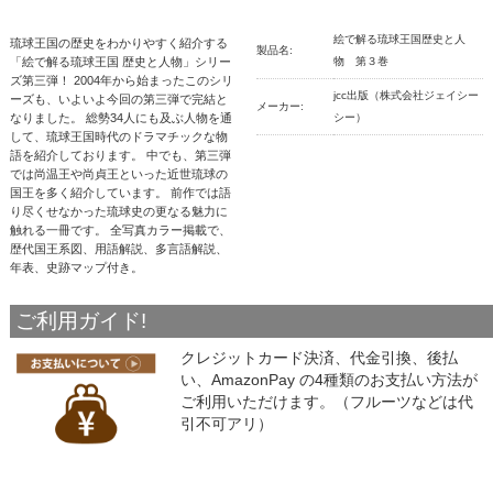
絵で解る琉球王国歴史と人
琉球王国の歴史をわかりやすく紹介する
製品名:
「絵で解る琉球王国 歴史と人物」シリー
物 第３巻
ズ第三弾！ 2004年から始まったこのシリ
jcc出版（株式会社ジェイシー
ーズも、いよいよ今回の第三弾で完結と
メーカー:
なりました。 総勢34人にも及ぶ人物を通
シー）
して、琉球王国時代のドラマチックな物
語を紹介しております。 中でも、第三弾
では尚温王や尚貞王といった近世琉球の
国王を多く紹介しています。 前作では語
り尽くせなかった琉球史の更なる魅力に
触れる一冊です。 全写真カラー掲載で、
歴代国王系図、用語解説、多言語解説、
年表、史跡マップ付き。
ご利用ガイド!
クレジットカード決済、代金引換、後払
い、AmazonPay の4種類のお支払い方法が
ご利用いただけます。（フルーツなどは代
引不可アリ）