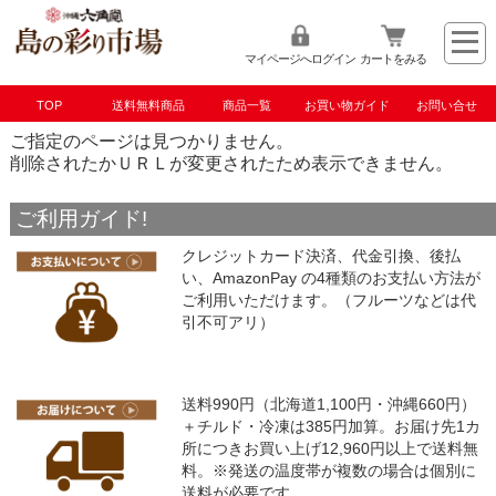
マイページへログイン
カートをみる
TOP
送料無料商品
商品一覧
お買い物ガイド
お問い合せ
ご指定のページは見つかりません。
削除されたかＵＲＬが変更されたため表示できません。
ご利用ガイド!
クレジットカード決済、代金引換、後払
い、AmazonPay の4種類のお支払い方法が
ご利用いただけます。（フルーツなどは代
引不可アリ）
送料990円（北海道1,100円・沖縄660円）
＋チルド・冷凍は385円加算。お届け先1カ
所につきお買い上げ12,960円以上で送料無
料。※発送の温度帯が複数の場合は個別に
送料が必要です。