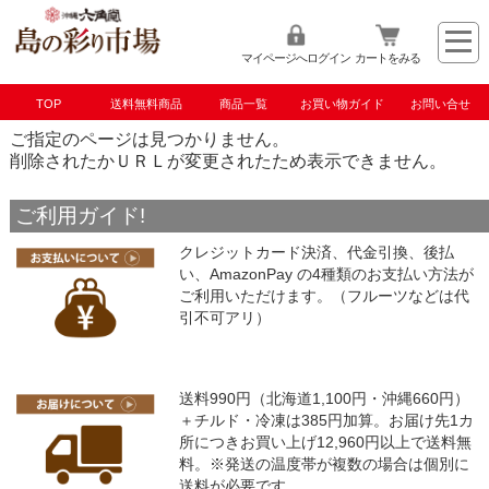
マイページへログイン
カートをみる
TOP
送料無料商品
商品一覧
お買い物ガイド
お問い合せ
ご指定のページは見つかりません。
削除されたかＵＲＬが変更されたため表示できません。
ご利用ガイド!
クレジットカード決済、代金引換、後払
い、AmazonPay の4種類のお支払い方法が
ご利用いただけます。（フルーツなどは代
引不可アリ）
送料990円（北海道1,100円・沖縄660円）
＋チルド・冷凍は385円加算。お届け先1カ
所につきお買い上げ12,960円以上で送料無
料。※発送の温度帯が複数の場合は個別に
送料が必要です。