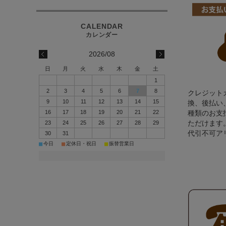
2026/08
日
月
火
水
木
金
土
1
2
3
4
5
6
7
8
クレジット
9
10
11
12
13
14
15
換、後払い、A
16
17
18
19
20
21
22
種類のお支
ただけます
23
24
25
26
27
28
29
代引不可ア
30
31
■
■
■
今日
定休日・祝日
振替営業日